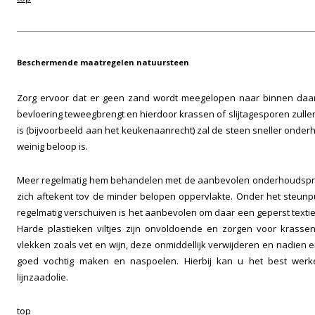
Beschermende maatregelen natuursteen
Zorg ervoor dat er geen zand wordt meegelopen naar binnen daar
bevloering teweegbrengt en hierdoor krassen of slijtagesporen zulle
is (bijvoorbeeld aan het keukenaanrecht) zal de steen sneller ond
weinig beloop is.
Meer regelmatig hem behandelen met de aanbevolen onderhoudsprod
zich aftekent tov de minder belopen oppervlakte. Onder het steunp
regelmatig verschuiven is het aanbevolen om daar een geperst textiel
Harde plastieken viltjes zijn onvoldoende en zorgen voor krassen 
vlekken zoals vet en wijn, deze onmiddellijk verwijderen en nadien
goed vochtig maken en naspoelen. Hierbij kan u het best wer
lijnzaadolie.
top