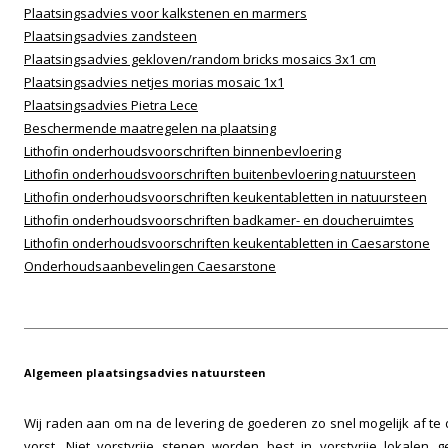
Plaatsingsadvies voor kalkstenen en marmers
Plaatsingsadvies zandsteen
Plaatsingsadvies gekloven/random bricks mosaics 3x1 cm
Plaatsingsadvies netjes morias mosaic 1x1
Plaatsingsadvies Pietra Lece
Beschermende maatregelen na plaatsing
Lithofin onderhoudsvoorschriften binnenbevloering
Lithofin onderhoudsvoorschriften buitenbevloering natuursteen
Lithofin onderhoudsvoorschriften keukentabletten in natuursteen
Lithofin onderhoudsvoorschriften badkamer- en doucheruimtes
Lithofin onderhoudsvoorschriften keukentabletten in Caesarstone
Onderhoudsaanbevelingen Caesarstone
Algemeen plaatsingsadvies natuursteen
Wij raden aan om na de levering de goederen zo snel mogelijk af te
vorst. Niet vorstvrije stenen worden best in vorstvrije lokalen 