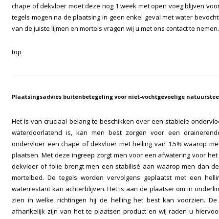
chape of dekvloer moet deze nog 1 week met open voeg blijven voor
tegels mogen na de plaatsing in geen enkel geval met water bevocht
van de juiste lijmen en mortels vragen wij u met ons contact te nemen.
top
Plaatsingsadvies buitenbetegeling voor niet-vochtgevoelige natuurste
Het is van cruciaal belang te beschikken over een stabiele ondervlo
waterdoorlatend is, kan men best zorgen voor een drainerende
ondervloer een chape of dekvloer met helling van 1.5% waarop me
plaatsen. Met deze ingreep zorgt men voor een afwatering voor het
dekvloer of folie brengt men een stabilisé aan waarop men dan de 
mortelbed. De tegels worden vervolgens geplaatst met een hell
waterrestant kan achterblijven. Het is aan de plaatser om in onderlin
zien in welke richtingen hij de helling het best kan voorzien. De
afhankelijk zijn van het te plaatsen product en wij raden u hiervo