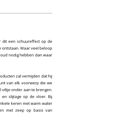
 dit een schuureffect op de
n ontstaan.
Waar veel beloop
erhoud nodig hebben dan waar
ucten zal vermijden dat hij
unt van elk voorwerp die we
 viltje onder aan te brengen.
en slijtage op de vloer. Bij
 enkele keren met warm water
ken met zeep op basis van