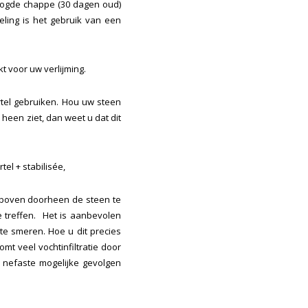
oogde chappe (30 dagen oud)
eling is het gebruik van een
t voor uw verlijming.
ortel gebruiken. Hou uw steen
 heen ziet, dan weet u dat dit
tel + stabilisée,
 boven doorheen de steen te
e treffen. Het is aanbevolen
e smeren. Hoe u dit precies
mt veel vochtinfiltratie door
 nefaste mogelijke gevolgen