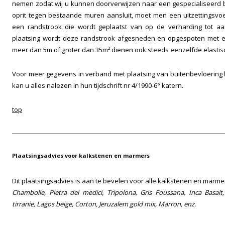
nemen zodat wij u kunnen doorverwijzen naar een gespecialiseerd be
oprit tegen bestaande muren aansluit, moet men een uitzettingsvo
een randstrook die wordt geplaatst van op de verharding tot aa
plaatsing wordt deze randstrook afgesneden en opgespoten met el
meer dan 5m of groter dan 35m² dienen ook steeds eenzelfde elastis
Voor meer gegevens in verband met plaatsing van buitenbevloering k
kan u alles nalezen in hun tijdschrift nr 4/1990-6° katern.
top
Plaatsingsadvies voor kalkstenen en marmers
Dit plaatsingsadvies is aan te bevelen voor alle kalkstenen en marm
Chambolle, Pietra dei medici, Tripolona, Gris Foussana, Inca Basalt
tirranie, Lagos beige, Corton, Jeruzalem gold mix, Marron, enz.