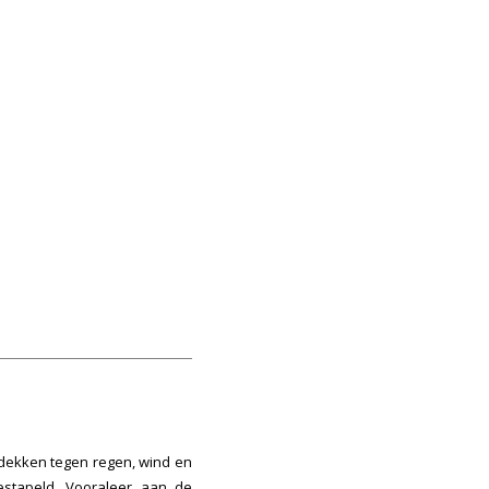
 dekken tegen regen, wind en
gestapeld. Vooraleer aan de