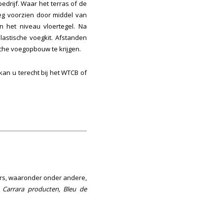
drijf. Waar het terras of de
eg voorzien door middel van
n het niveau vloertegel. Na
astische voegkit. Afstanden
che voegopbouw te krijgen.
an u terecht bij het WTCB of
ers, waaronder onder andere,
, Carrara producten, Bleu de