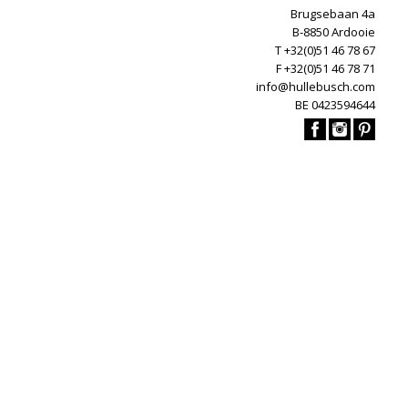
Brugsebaan 4a
B-8850 Ardooie
T +32(0)51 46 78 67
F +32(0)51 46 78 71
info@hullebusch.com
BE 0423594644