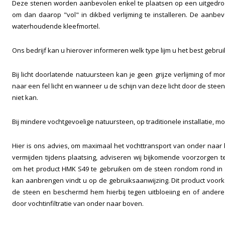
Deze stenen worden aanbevolen enkel te plaatsen op een uitgedr
om dan daarop "vol" in dikbed verlijming te installeren. De aanbev
waterhoudende kleefmortel.
Ons bedrijf kan u hierover informeren welk type lijm u het best gebruik
Bij licht doorlatende natuursteen kan je geen grijze verlijming of m
naar een fel licht en wanneer u de schijn van deze licht door de steen
niet kan.
Bij mindere vochtgevoelige natuursteen, op traditionele installatie, mor
Hier is ons advies, om maximaal het vochttransport van onder naar
vermijden tijdens plaatsing, adviseren wij bijkomende voorzorgen t
om het product HMK S49 te gebruiken om de steen rondom rond in t
kan aanbrengen vindt u op de gebruiksaanwijzing. Dit product voorko
de steen en beschermd hem hierbij tegen uitbloeiing en of andere
door vochtinfiltratie van onder naar boven.