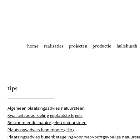
home
realisaties
projecten
productie
hullebusch
tips
Algemeen plaatsingsadvies natuursteen
Kwaliteitsbeoordeling geplaatste tegels
Beschermende maatregelen natuursteen
Plaatsingsadvies binnenbetegeling
Plaatsingsadvies buitenbetegeling voor niet-vochtgevoelige natuurst