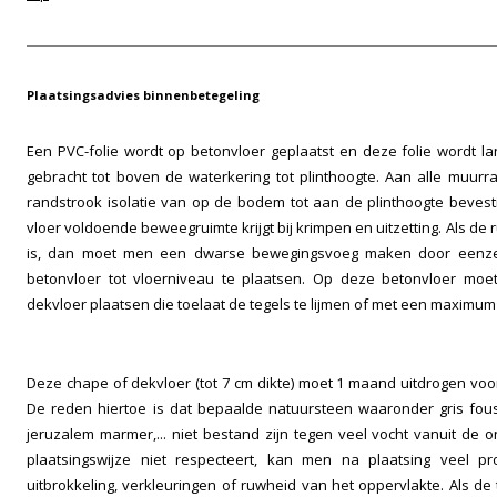
Plaatsingsadvies binnenbetegeling
Een PVC-folie wordt op betonvloer geplaatst en deze folie wordt
gebracht tot boven de waterkering tot plinthoogte. Aan alle muu
randstrook isolatie van op de bodem tot aan de plinthoogte bevesti
vloer voldoende beweegruimte krijgt bij krimpen en uitzetting. Als de 
is, dan moet men een dwarse bewegingsvoeg maken door eenze
betonvloer tot vloerniveau te plaatsen. Op deze betonvloer mo
dekvloer plaatsen die toelaat de tegels te lijmen of met een maximum
Deze chape of dekvloer (tot 7 cm dikte) moet 1 maand uitdrogen voor
De reden hiertoe is dat bepaalde natuursteen waaronder gris fous
jeruzalem marmer,... niet bestand zijn tegen veel vocht vanuit de
plaatsingswijze niet respecteert, kan men na plaatsing veel p
uitbrokkeling, verkleuringen of ruwheid van het oppervlakte. Als de