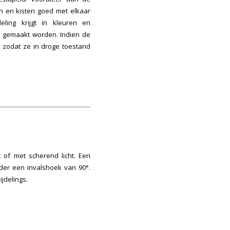
n en kisten goed met elkaar
ing krijgt in kleuren en
j gemaakt worden. Indien de
 zodat ze in droge toestand
 of met scherend licht. Een
der een invalshoek van 90°.
jdelings.