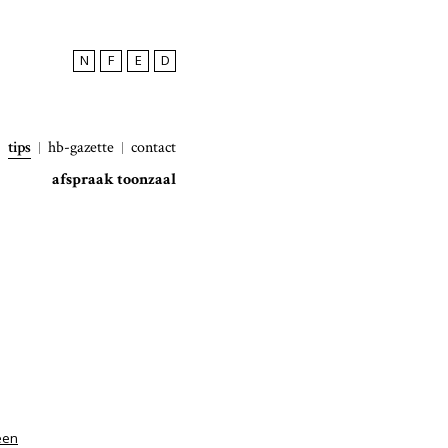
N
F
E
D
tips
hb-gazette
contact
afspraak toonzaal
een