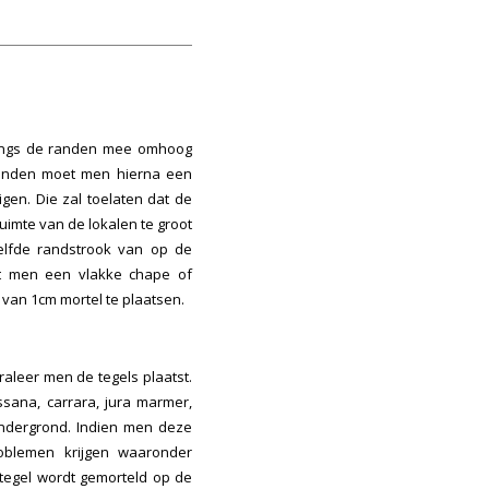
 langs de randen mee omhoog
rranden moet men hierna een
gen. Die zal toelaten dat de
ruimte van de lokalen te groot
lfde randstrook van op de
et men een vlakke chape of
 van 1cm mortel te plaatsen.
aleer men de tegels plaatst.
sana, carrara, jura marmer,
 ondergrond. Indien men deze
roblemen krijgen waaronder
 tegel wordt gemorteld op de