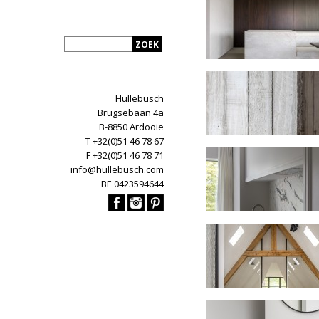
Hullebusch
Brugsebaan 4a
B-8850 Ardooie
T +32(0)51 46 78 67
F +32(0)51 46 78 71
info@hullebusch.com
BE 0423594644