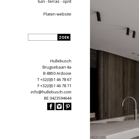
tuin - terras - oprit
Platen website
Hullebusch
Brugsebaan 4a
B-8850 Ardooie
T +32(0)51 46 78 67
F +32(0)51 46 78 71
info@hullebusch.com
BE 0423594644