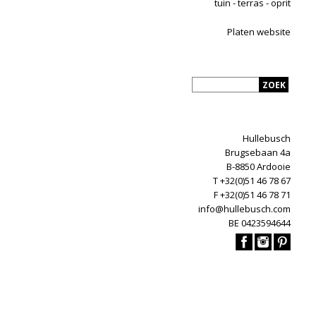
tuin - terras - oprit
Platen website
Hullebusch
Brugsebaan 4a
B-8850 Ardooie
T +32(0)51 46 78 67
F +32(0)51 46 78 71
info@hullebusch.com
BE 0423594644