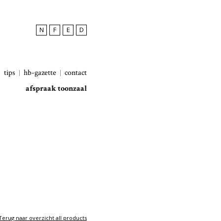
N
F
E
D
tips
hb-gazette
contact
afspraak toonzaal
Terug naar overzicht all products