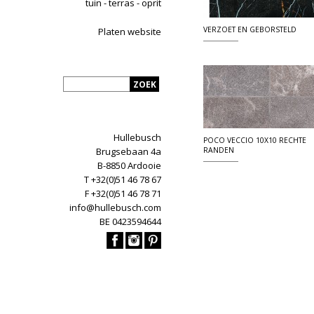
tuin - terras - oprit
VERZOET EN GEBORSTELD
Platen website
Hullebusch
POCO VECCIO 10X10 RECHTE
Brugsebaan 4a
RANDEN
B-8850 Ardooie
T +32(0)51 46 78 67
F +32(0)51 46 78 71
info@hullebusch.com
BE 0423594644