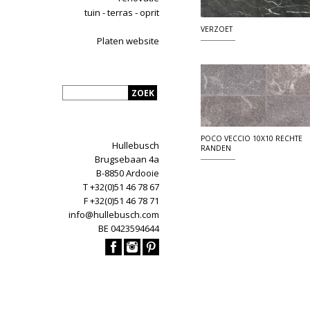
tuin - terras - oprit
VERZOET
Platen website
POCO VECCIO 10X10 RECHTE
Hullebusch
RANDEN
Brugsebaan 4a
B-8850 Ardooie
T +32(0)51 46 78 67
F +32(0)51 46 78 71
info@hullebusch.com
BE 0423594644