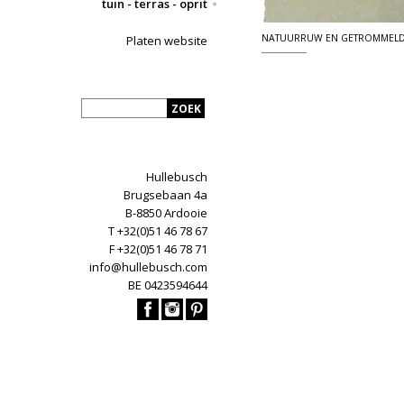
tuin - terras - oprit
NATUURRUW EN GETROMMEL
Platen website
Hullebusch
Brugsebaan 4a
B-8850 Ardooie
T +32(0)51 46 78 67
F +32(0)51 46 78 71
info@hullebusch.com
BE 0423594644