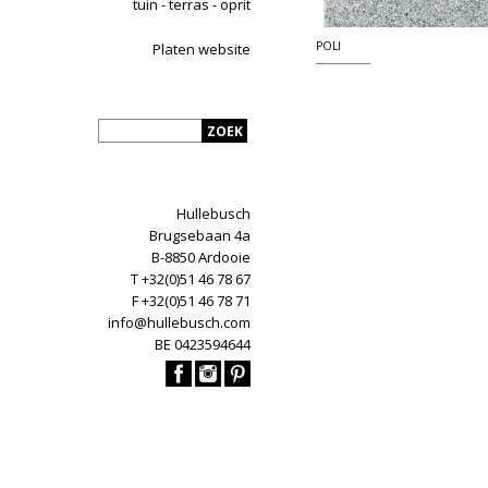
tuin - terras - oprit
POLI
Platen website
Hullebusch
Brugsebaan 4a
B-8850 Ardooie
T +32(0)51 46 78 67
F +32(0)51 46 78 71
info@hullebusch.com
BE 0423594644