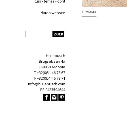
tuin - terras - oprit
GEVLAMD
Platen website
Hullebusch
Brugsebaan 4a
B-8850 Ardooie
T +32(0)51 46 78 67
F +32(0)51 46 78 71
info@hullebusch.com
BE 0423594644