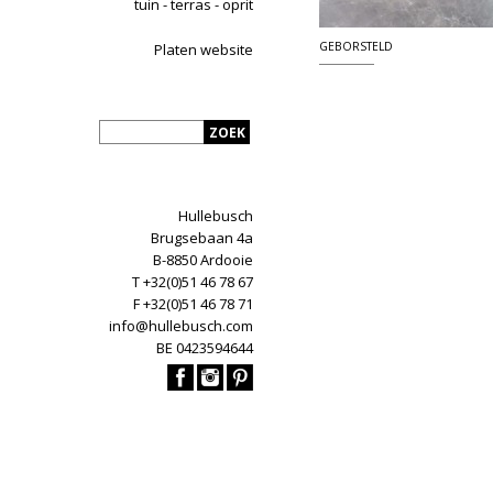
tuin - terras - oprit
GEBORSTELD
Platen website
Hullebusch
Brugsebaan 4a
B-8850 Ardooie
T +32(0)51 46 78 67
F +32(0)51 46 78 71
info@hullebusch.com
BE 0423594644