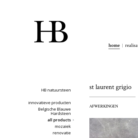
home
realisa
st laurent grigio
HB natuursteen
innovatieve producten
AFWERKINGEN
Belgische Blauwe
Hardsteen
all products
mozaïek
renovatie