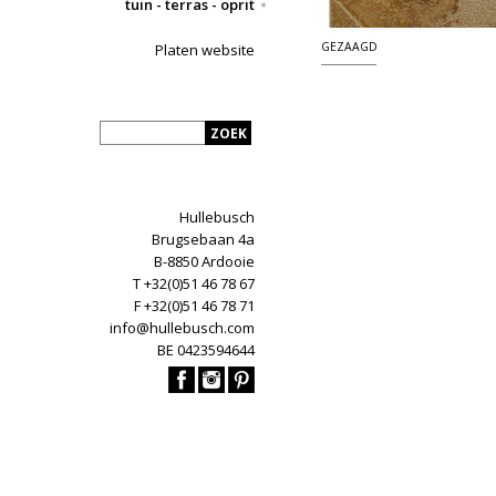
tuin - terras - oprit
GEZAAGD
Platen website
Hullebusch
Brugsebaan 4a
B-8850 Ardooie
T +32(0)51 46 78 67
F +32(0)51 46 78 71
info@hullebusch.com
BE 0423594644