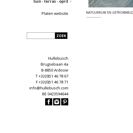
tuin - terras - oprit
NATUURRUW EN GETROMMEL
Platen website
Hullebusch
Brugsebaan 4a
B-8850 Ardooie
T +32(0)51 46 78 67
F +32(0)51 46 78 71
info@hullebusch.com
BE 0423594644