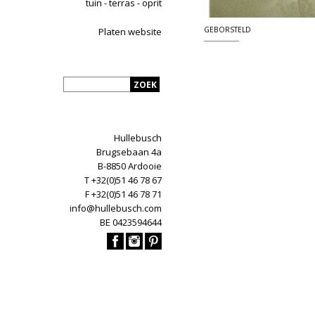
tuin - terras - oprit
GEBORSTELD
Platen website
Hullebusch
Brugsebaan 4a
B-8850 Ardooie
T +32(0)51 46 78 67
F +32(0)51 46 78 71
info@hullebusch.com
BE 0423594644