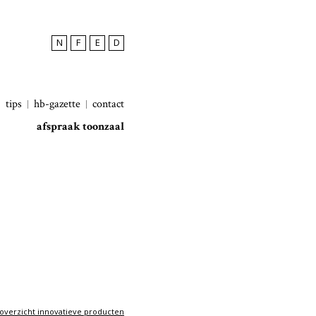
N
F
E
D
tips
hb-gazette
contact
afspraak toonzaal
overzicht innovatieve producten