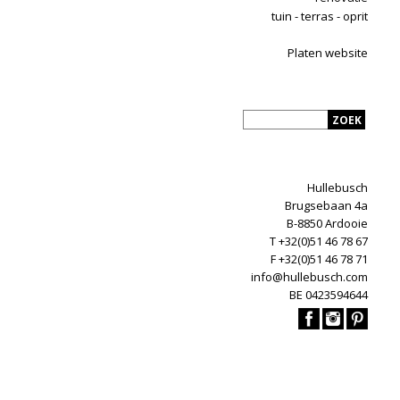
tuin - terras - oprit
Platen website
Hullebusch
Brugsebaan 4a
B-8850 Ardooie
T +32(0)51 46 78 67
F +32(0)51 46 78 71
info@hullebusch.com
BE 0423594644