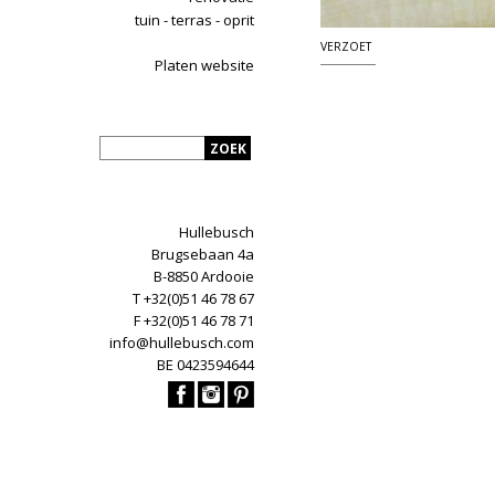
tuin - terras - oprit
VERZOET
Platen website
Hullebusch
Brugsebaan 4a
B-8850 Ardooie
T +32(0)51 46 78 67
F +32(0)51 46 78 71
info@hullebusch.com
BE 0423594644