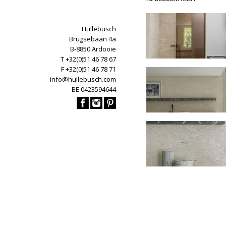
Hullebusch
Brugsebaan 4a
B-8850 Ardooie
T +32(0)51 46 78 67
F +32(0)51 46 78 71
info@hullebusch.com
BE 0423594644