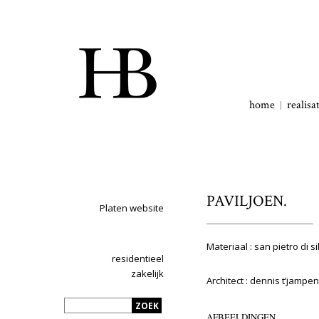
home
realisa
PAVILJOEN.
Platen website
Materiaal : san pietro di s
residentieel
zakelijk
Architect : dennis t’jampe
AFBEELDINGEN