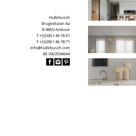
Hullebusch
Brugsebaan 4a
B-8850 Ardooie
T +32(0)51 46 78 67
F +32(0)51 46 78 71
info@hullebusch.com
BE 0423594644