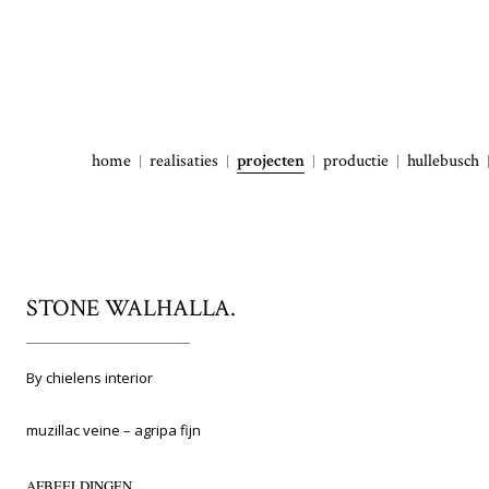
home
realisaties
projecten
productie
hullebusch
STONE WALHALLA.
By chielens interior
muzillac veine – agripa fijn
AFBEELDINGEN