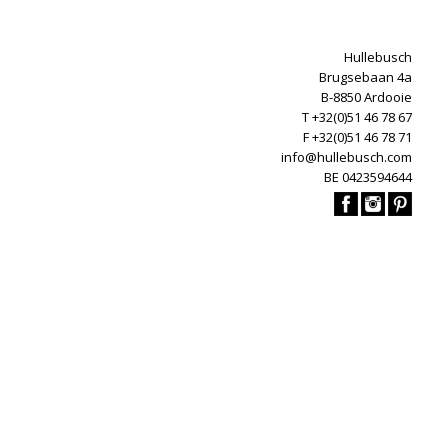
Hullebusch
Brugsebaan 4a
B-8850 Ardooie
T +32(0)51 46 78 67
F +32(0)51 46 78 71
info@hullebusch.com
BE 0423594644