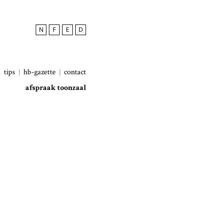
N
F
E
D
tips
hb-gazette
contact
afspraak toonzaal