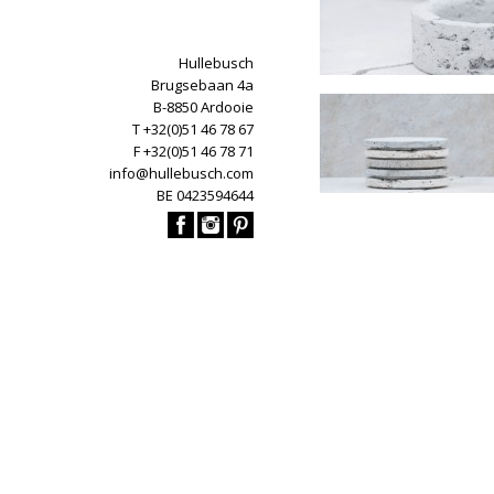
Hullebusch
Brugsebaan 4a
B-8850 Ardooie
T +32(0)51 46 78 67
F +32(0)51 46 78 71
info@hullebusch.com
BE 0423594644