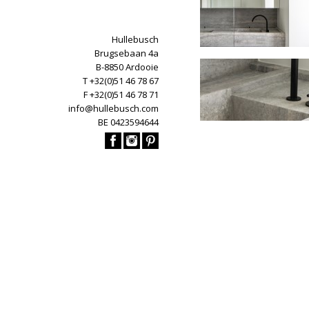
Hullebusch
Brugsebaan 4a
B-8850 Ardooie
T +32(0)51 46 78 67
F +32(0)51 46 78 71
info@hullebusch.com
BE 0423594644