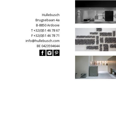
Hullebusch
Brugsebaan 4a
B-8850 Ardooie
T +32(0)51 46 78 67
F +32(0)51 46 78 71
info@hullebusch.com
BE 0423594644