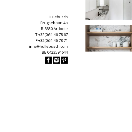
Hullebusch
Brugsebaan 4a
B-8850 Ardooie
T +32(0)51 46 78 67
F +32(0)51 46 78 71
info@hullebusch.com
BE 0423594644