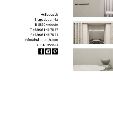
Hullebusch
Brugsebaan 4a
B-8850 Ardooie
T +32(0)51 46 78 67
F +32(0)51 46 78 71
info@hullebusch.com
BE 0423594644