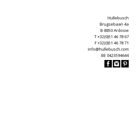
Hullebusch
Brugsebaan 4a
B-8850 Ardooie
T +32(0)51 46 78 67
F +32(0)51 46 78 71
info@hullebusch.com
BE 0423594644