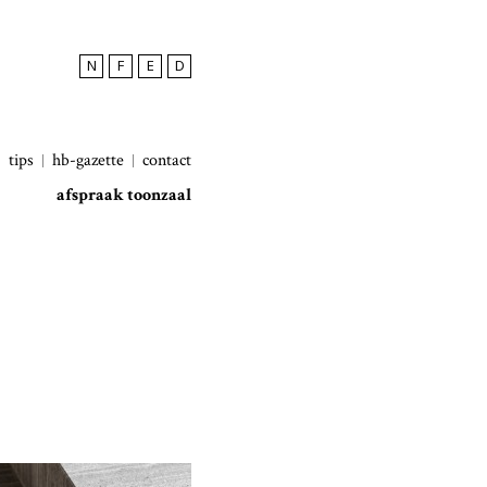
N
F
E
D
tips
hb-gazette
contact
afspraak toonzaal