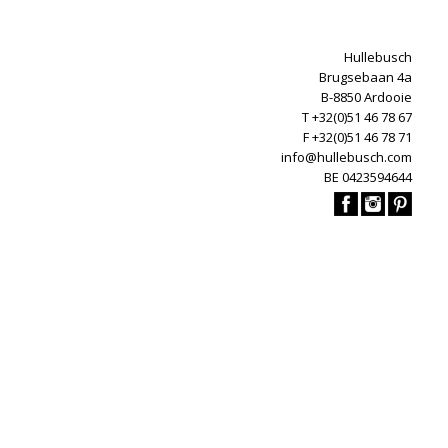
Hullebusch
Brugsebaan 4a
B-8850 Ardooie
T +32(0)51 46 78 67
F +32(0)51 46 78 71
info@hullebusch.com
BE 0423594644