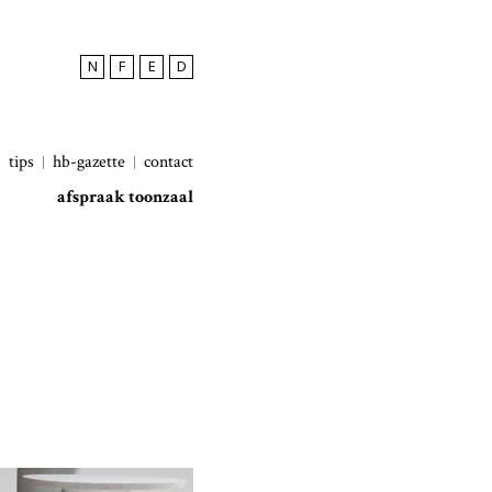
N
F
E
D
tips
hb-gazette
contact
afspraak toonzaal