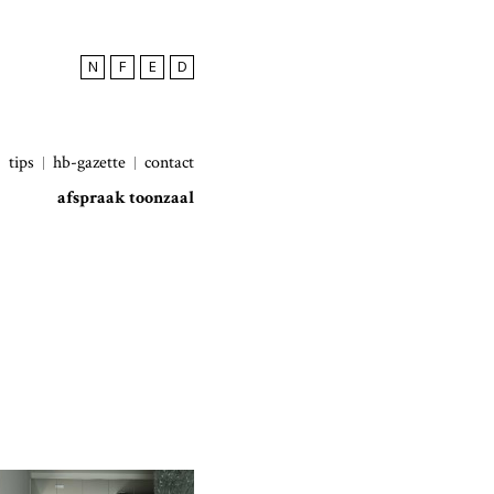
N
F
E
D
tips
hb-gazette
contact
afspraak toonzaal