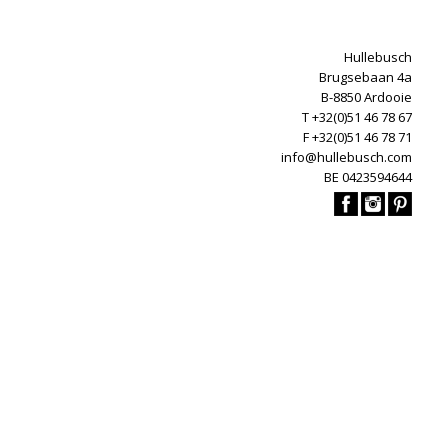
Hullebusch
Brugsebaan 4a
B-8850 Ardooie
T +32(0)51 46 78 67
F +32(0)51 46 78 71
info@hullebusch.com
BE 0423594644