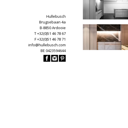
Hullebusch
Brugsebaan 4a
B-8850 Ardooie
T +32(0)51 46 78 67
F +32(0)51 46 78 71
info@hullebusch.com
BE 0423594644