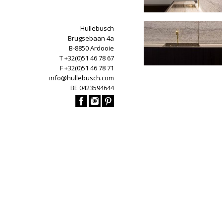
Hullebusch
Brugsebaan 4a
B-8850 Ardooie
T +32(0)51 46 78 67
F +32(0)51 46 78 71
info@hullebusch.com
BE 0423594644