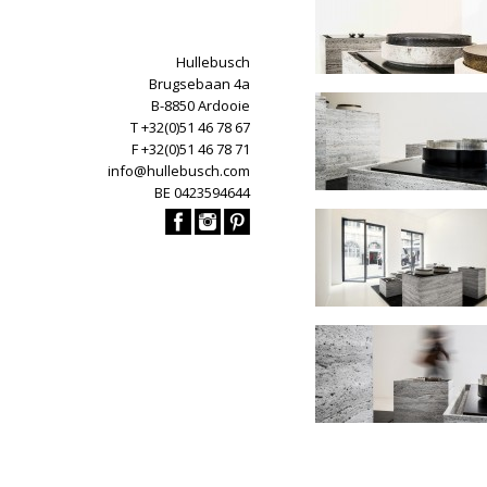
Hullebusch
Brugsebaan 4a
B-8850 Ardooie
T +32(0)51 46 78 67
F +32(0)51 46 78 71
info@hullebusch.com
BE 0423594644