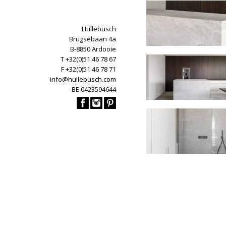
Hullebusch
Brugsebaan 4a
B-8850 Ardooie
T +32(0)51 46 78 67
F +32(0)51 46 78 71
info@hullebusch.com
BE 0423594644