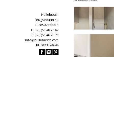
Hullebusch
Brugsebaan 4a
B-8850 Ardooie
T +32(0)51 46 78 67
F +32(0)51 46 78 71
info@hullebusch.com
BE 0423594644