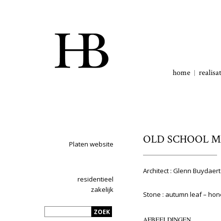
home
realisa
OLD SCHOOL M
Platen website
Architect : Glenn Buydaer
residentieel
zakelijk
Stone : autumn leaf – ho
AFBEELDINGEN