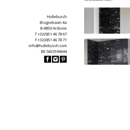
Hullebusch
Brugsebaan 4a
B-8850 Ardooie
T +32(0)51 46 78 67
F +32(0)51 46 78 71
info@hullebusch.com
BE 0423594644