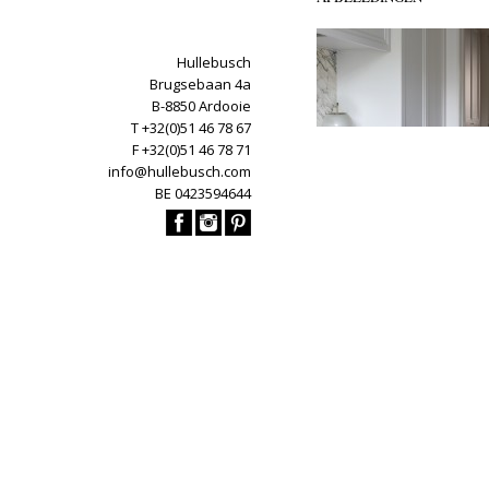
Hullebusch
Brugsebaan 4a
B-8850 Ardooie
T +32(0)51 46 78 67
F +32(0)51 46 78 71
info@hullebusch.com
BE 0423594644