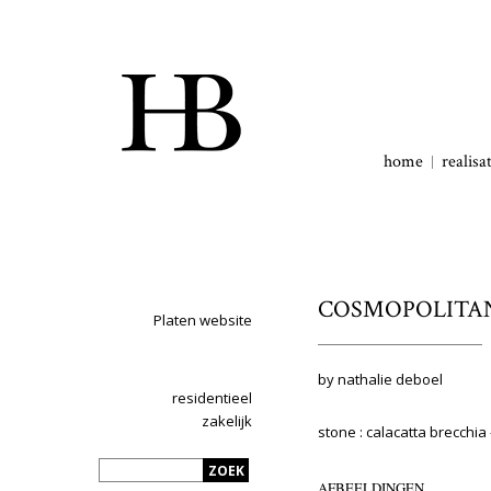
home
realisa
COSMOPOLITAN
Platen website
by nathalie deboel
residentieel
zakelijk
stone : calacatta brecchi
AFBEELDINGEN