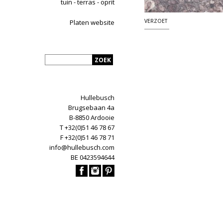
tuin - terras - oprit
VERZOET
Platen website
Hullebusch
Brugsebaan 4a
B-8850 Ardooie
T +32(0)51 46 78 67
F +32(0)51 46 78 71
info@hullebusch.com
BE 0423594644