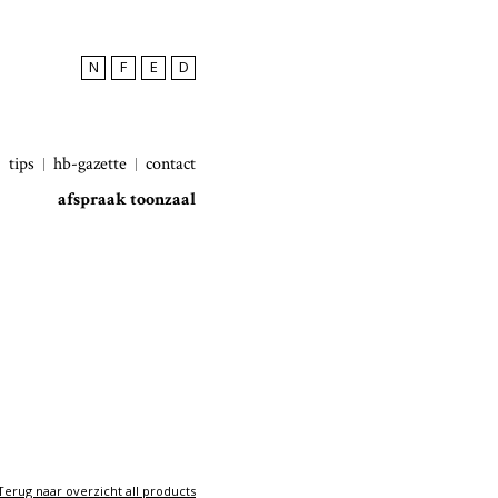
N
F
E
D
tips
hb-gazette
contact
afspraak toonzaal
Terug naar overzicht all products