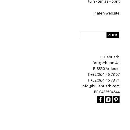
tuin - terras - oprit
Platen website
Hullebusch
Brugsebaan 4a
B-8850 Ardooie
T +32(0)51 46 78 67
F +32(0)51 46 78 71
info@hullebusch.com
BE 0423594644