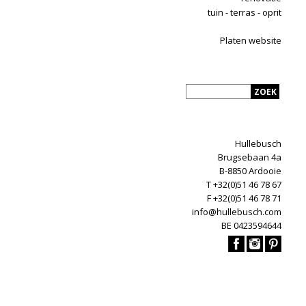
tuin - terras - oprit
Platen website
Hullebusch
Brugsebaan 4a
B-8850 Ardooie
T +32(0)51 46 78 67
F +32(0)51 46 78 71
info@hullebusch.com
BE 0423594644