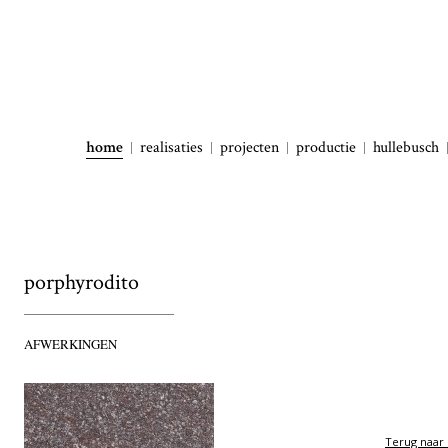
home
realisaties
projecten
productie
hullebusch
porphyrodito
AFWERKINGEN
Terug naar 