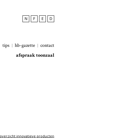
N
F
E
D
tips
hb-gazette
contact
afspraak toonzaal
overzicht innovatieve producten