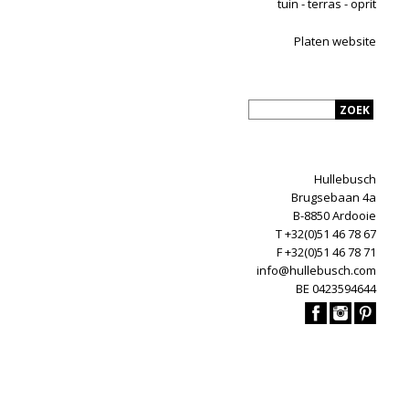
tuin - terras - oprit
Platen website
Hullebusch
Brugsebaan 4a
B-8850 Ardooie
T +32(0)51 46 78 67
F +32(0)51 46 78 71
info@hullebusch.com
BE 0423594644