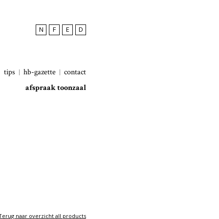
N
F
E
D
tips
hb-gazette
contact
afspraak toonzaal
Terug naar overzicht all products