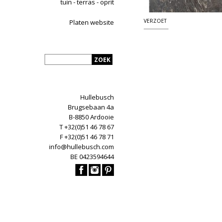
tuin - terras - oprit
VERZOET
Platen website
Hullebusch
Brugsebaan 4a
B-8850 Ardooie
T +32(0)51 46 78 67
F +32(0)51 46 78 71
info@hullebusch.com
BE 0423594644