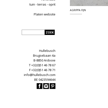
tuin - terras - oprit
AGRIPPA FIJN
Platen website
Hullebusch
Brugsebaan 4a
B-8850 Ardooie
T +32(0)51 46 78 67
F +32(0)51 46 78 71
info@hullebusch.com
BE 0423594644