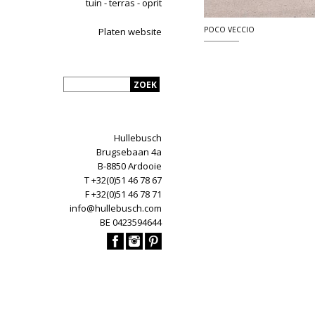
tuin - terras - oprit
POCO VECCIO
Platen website
Hullebusch
Brugsebaan 4a
B-8850 Ardooie
T +32(0)51 46 78 67
F +32(0)51 46 78 71
info@hullebusch.com
BE 0423594644