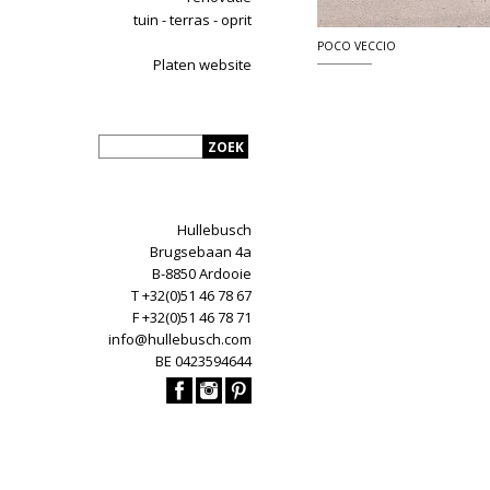
tuin - terras - oprit
POCO VECCIO
Platen website
Hullebusch
Brugsebaan 4a
B-8850 Ardooie
T +32(0)51 46 78 67
F +32(0)51 46 78 71
info@hullebusch.com
BE 0423594644