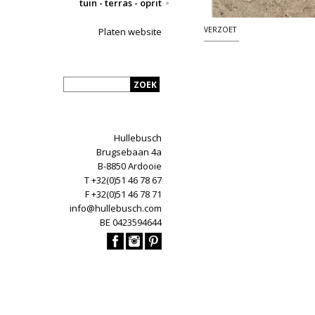
tuin - terras - oprit
VERZOET
Platen website
Hullebusch
Brugsebaan 4a
B-8850 Ardooie
T +32(0)51 46 78 67
F +32(0)51 46 78 71
info@hullebusch.com
BE 0423594644