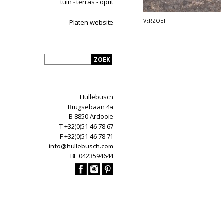
tuin - terras - oprit
VERZOET
Platen website
Hullebusch
Brugsebaan 4a
B-8850 Ardooie
T +32(0)51 46 78 67
F +32(0)51 46 78 71
info@hullebusch.com
BE 0423594644