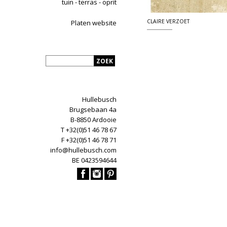
tuin - terras - oprit
CLAIRE VERZOET
Platen website
Hullebusch
Brugsebaan 4a
B-8850 Ardooie
T +32(0)51 46 78 67
F +32(0)51 46 78 71
info@hullebusch.com
BE 0423594644