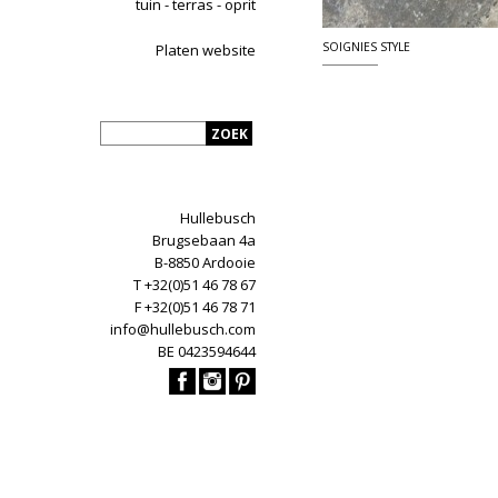
tuin - terras - oprit
SOIGNIES STYLE
Platen website
Hullebusch
Brugsebaan 4a
B-8850 Ardooie
T +32(0)51 46 78 67
F +32(0)51 46 78 71
info@hullebusch.com
BE 0423594644