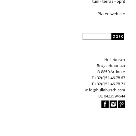
tuin - terras - oprit
Platen website
Hullebusch
Brugsebaan 4a
B-8850 Ardooie
T +32(0)51 46 78 67
F +32(0)51 46 78 71
info@hullebusch.com
BE 0423594644