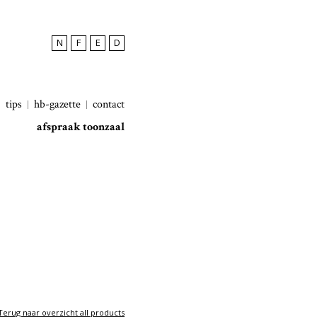
N
F
E
D
tips
hb-gazette
contact
afspraak toonzaal
Terug naar overzicht all products