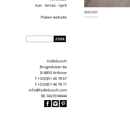
tuin - terras - oprit
VERZOET
Platen website
Hullebusch
Brugsebaan 4a
B-8850 Ardooie
T +32(0)51 46 78 67
F +32(0)51 46 78 71
info@hullebusch.com
BE 0423594644