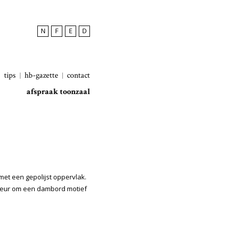
N
F
E
D
tips
hb-gazette
contact
afspraak toonzaal
et een gepolijst oppervlak.
leur om een dambord motief