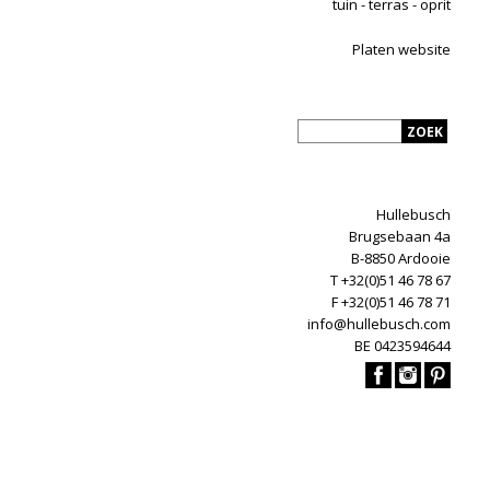
tuin - terras - oprit
Platen website
Hullebusch
Brugsebaan 4a
B-8850 Ardooie
T +32(0)51 46 78 67
F +32(0)51 46 78 71
info@hullebusch.com
BE 0423594644