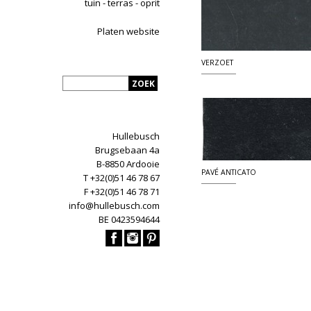
tuin - terras - oprit
Platen website
VERZOET
Hullebusch
Brugsebaan 4a
B-8850 Ardooie
PAVÉ ANTICATO
T +32(0)51 46 78 67
F +32(0)51 46 78 71
info@hullebusch.com
BE 0423594644