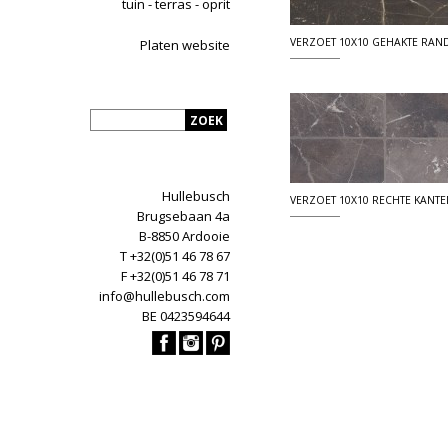
tuin - terras - oprit
VERZOET 10X10 GEHAKTE RAN
Platen website
Hullebusch
VERZOET 10X10 RECHTE KANTE
Brugsebaan 4a
B-8850 Ardooie
T +32(0)51 46 78 67
F +32(0)51 46 78 71
info@hullebusch.com
BE 0423594644